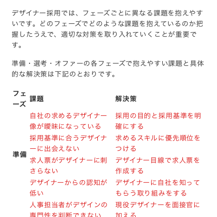
デザイナー採用では、フェーズごとに異なる課題を抱えやす
いです。どのフェーズでどのような課題を抱えているのか把
握したうえで、適切な対策を取り入れていくことが重要で
す。
準備・選考・オファーの各フェーズで抱えやすい課題と具体
的な解決策は下記のとおりです。
フェ
課題
解決策
ーズ
自社の求めるデザイナー
採用の目的と採用基準を明
像が曖昧になっている
確にする
採用基準に合うデザイナ
求めるスキルに優先順位を
ーに出会えない
つける
準備
求人票がデザイナーに刺
デザイナー目線で求人票を
さらない
作成する
デザイナーからの認知が
デザイナーに自社を知って
低い
もらう取り組みをする
人事担当者がデザインの
現役デザイナーを面接官に
専門性を判断できない
加える