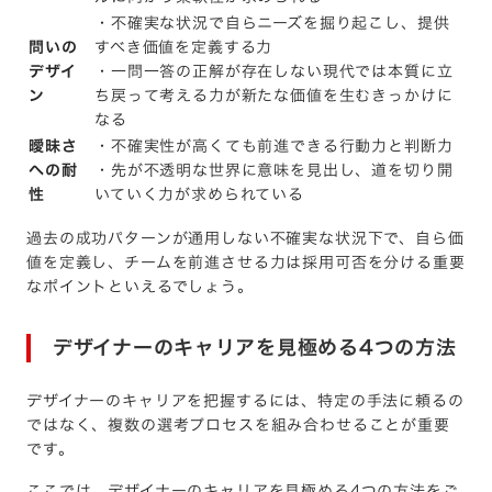
・不確実な状況で自らニーズを掘り起こし、提供
問いの
すべき価値を定義する力
デザイ
・一問一答の正解が存在しない現代では本質に立
ン
ち戻って考える力が新たな価値を生むきっかけに
なる
曖昧さ
・不確実性が高くても前進できる行動力と判断力
への耐
・先が不透明な世界に意味を見出し、道を切り開
性
いていく力が求められている
過去の成功パターンが通用しない不確実な状況下で、自ら価
値を定義し、チームを前進させる力は採用可否を分ける重要
なポイントといえるでしょう。
デザイナーのキャリアを見極める4つの方法
デザイナーのキャリアを把握するには、特定の手法に頼るの
ではなく、複数の選考プロセスを組み合わせることが重要
です。
ここでは、デザイナーのキャリアを見極める4つの方法をご