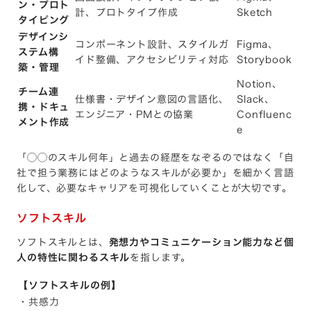
ン・プロト
計、プロトタイプ作成
Sketch
タイピング
デザインシ
コンポーネント設計、スタイルガ
Figma、
ステム構
イド整備、アクセシビリティ対応
Storybook
築・管理
Notion、
チーム連
仕様書・デザイン意図の言語化、
Slack、
携・ドキュ
エンジニア・PMとの協業
Confluenc
メント作成
e
「◯◯のスキル何年」と過去の経歴をなぞるのではなく「自
社で担う業務にはどのようなスキルが必要か」を細かく言語
化して、必要なキャリアを可視化していくことが大切です。
ソフトスキル
ソフトスキルとは、
発想力やコミュニケーション能力など個
人の特性に関わるスキル
を指します。
【ソフトスキルの例】
・共感力