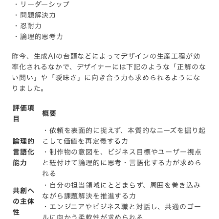
・リーダーシップ
・問題解決力
・忍耐力
・論理的思考力
昨今、生成AIの台頭などによってデザインの生産工程が効
率化されるなかで、デザイナーには下記のような「正解のな
い問い」や「曖昧さ」に向き合う力も求められるようにな
りました。
評価項
概要
目
・依頼を表面的に捉えず、本質的なニーズを掘り起
論理的
こして価値を再定義する力
言語化
・制作物の意図を、ビジネス目標やユーザー視点
能力
と紐付けて論理的に思考・言語化する力が求めら
れる
・自分の担当領域にとどまらず、周囲を巻き込み
共創へ
ながら課題解決を推進する力
の主体
・エンジニアやビジネス職と対話し、共通のゴー
性
ルに向かう柔軟性が求められる