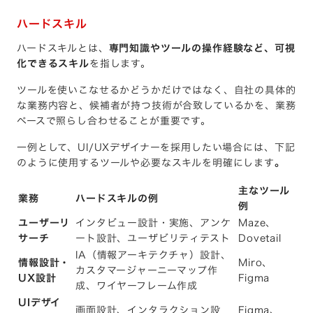
ハードスキル
ハードスキルとは、
専門知識やツールの操作経験など、可視
化できるスキル
を指します。
ツールを使いこなせるかどうかだけではなく、自社の具体的
な業務内容と、候補者が持つ技術が合致しているかを、業務
ベースで照らし合わせることが重要です。
一例として、UI/UXデザイナーを採用したい場合には、下記
のように使用するツールや必要なスキルを明確にします
。
主なツール
業務
ハードスキルの例
例
ユーザーリ
インタビュー設計・実施、アンケ
Maze、
サーチ
ート設計、ユーザビリティテスト
Dovetail
IA（情報アーキテクチャ）設計、
情報設計・
Miro、
カスタマージャーニーマップ作
UX設計
Figma
成、ワイヤーフレーム作成
UIデザイ
画面設計、インタラクション設
Figma、