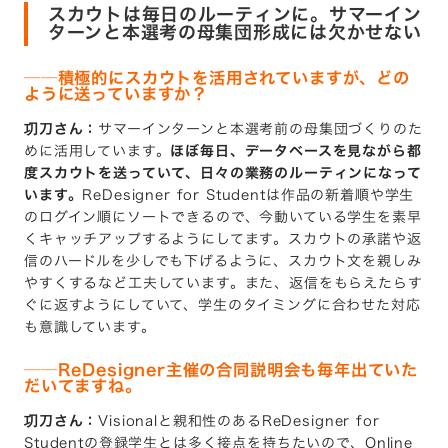
スカウトは毎日のルーティンに。サマーイン
ターンと本選考の母集団形成には欠かせない
──積極的にスカウトを活用されていますが、どの
ように送っていますか？
㓛刀さん：
サマーインターンと本選考前の母集団づくりのた
めに活用しています。
ほぼ毎日、データベースを見ながら都
度スカウトを送っていて、日々の業務のルーティンになって
います。
ReDesigner for Studentは作品の新着順や学生
のログイン順にソートできるので、今動いている学生を素早
くキャッチアップするようにしてます。スカウトの承諾や返
信のハードルを少しでも下げるように、スカウト文を親しみ
やすくするなど工夫しています。また、返信をもらえたらす
ぐに返すようにしていて、学生のタイミングに合わせた対応
も意識しています。
──ReDesigner主催の合同説明会も毎年出ていた
だいてますね。
㓛刀さん：
Visionalと親和性のあるReDesigner for
Studentの登録学生とは多く接点を持ちたいので、Online