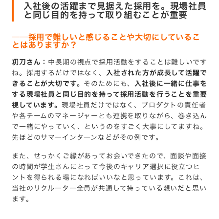
入社後の活躍まで見据えた採用を。現場社員
と同じ目的を持って取り組むことが重要
──
採用で難しいと感じることや大切にしているこ
とはありますか？
㓛刀さん：
中長期の視点で採用活動をすることは難しいです
ね。採用するだけではなく、
入社された方が成長して活躍で
きることが大切です。
そのためにも、
入社後に一緒に仕事を
する現場社員と同じ目的を持って採用活動を行うことを重要
視しています。
現場社員だけではなく、プロダクトの責任者
や各チームのマネージャーとも連携を取りながら、巻き込ん
で一緒にやっていく、というのをすごく大事にしてますね。
先ほどのサマーインターンなどがその例です。
また、せっかくご縁があってお会いできたので、面談や面接
の時間が学生さんにとって今後のキャリア選択に役立つヒ
ントを得られる場になればいいなと思っています。これは、
当社のリクルーター全員が共通して持っている想いだと思い
ます。