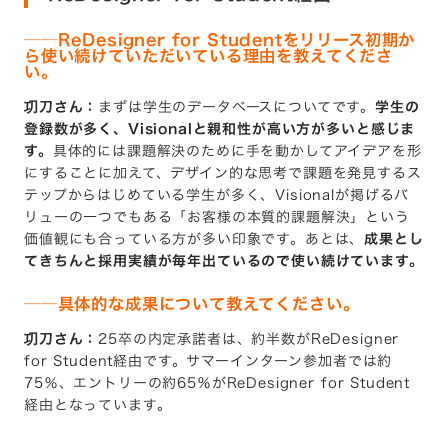
──
ReDesigner for Studentをリリース初期か
ら使い続けていただいている理由を教えてくださ
い。
㓛刀さん：
まずは学生のデータベースについてです。
学生の
登録数が多く、Visionalと親和性が高い方が多いと感じま
す。
具体的には課題解決のために手を動かしてアイデアを形
にすることに加えて、デザイン的な思考で課題を発見するス
テップからはじめている学生が多く、Visionalが掲げるバ
リューの一つでもある「お客様の本質的課題解決」という
価値観にも合っている方が多い印象です。あとは、
成果とし
てきちんと採用実績が毎年出ているので使い続けています。
──
具体的な成果について教えてください。
㓛刀さん：
25卒の内定承諾者は、約半数がReDesigner
for Student経由です。サマーインターン参加者では約
75％、エントリーの約65％がReDesigner for Student
経由となっています。